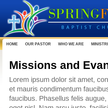
HOME
OUR PASTOR
WHO WE ARE
MINISTR
Missions and Eva
Lorem ipsum dolor sit amet, cons
et mauris condimentum faucibus
faucibus. Phasellus felis augue, 
eget nisl. Nam arcu justo, facilis